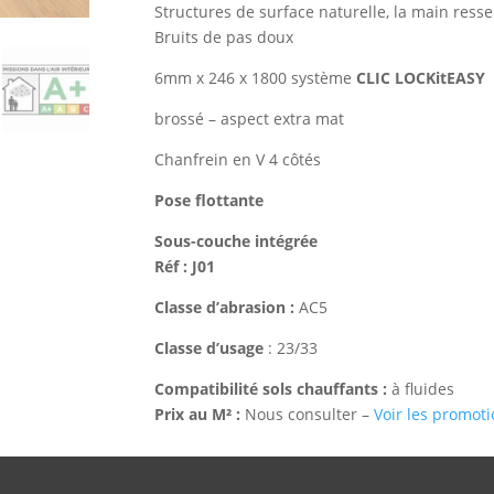
Structures de surface naturelle, la main ressen
Bruits de pas doux
6mm x 246 x 1800 système
CLIC LOCKitEASY
(
brossé – aspect extra mat
Chanfrein en V 4 côtés
Pose flottante
Sous-couche intégrée
Réf : J01
Classe d’abrasion :
AC5
Classe d’usage
: 23/33
Compatibilité sols chauffants :
à fluides
Prix au M² :
Nous consulter –
Voir les promot