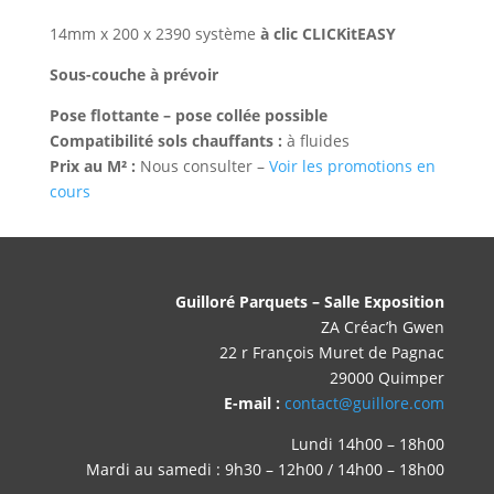
14mm x 200 x 2390 système
à clic CLICKitEASY
Sous-couche à prévoir
Pose flottante – pose collée possible
Compatibilité sols chauffants :
à fluides
Prix au M² :
Nous consulter –
Voir les promotions en
cours
Guilloré Parquets – Salle Exposition
ZA Créac’h Gwen
22 r François Muret de Pagnac
29000 Quimper
E-mail :
contact@guillore.com
Lundi 14h00 – 18h00
Mardi au samedi : 9h30 – 12h00 / 14h00 – 18h00