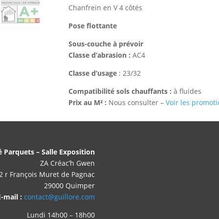
Chanfrein en V 4 côtés
Pose flottante
Sous-couche à prévoir
Classe d’abrasion :
AC4
Classe d’usage
: 23/32
Compatibilité sols chauffants :
à fluides
Prix au M² :
Nous consulter –
Voir les promot
é Parquets – Salle Exposition
ZA Créac’h Gwen
2 r François Muret de Pagnac
29000 Quimper
E-mail :
contact@guillore.com
Lundi 14h00 – 18h00