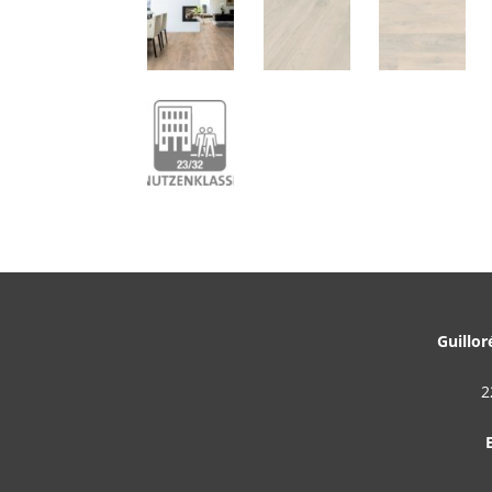
Guillor
2