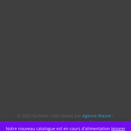
© 2022 Guilloré • Site réalisé par
Agence Mauve
•
Mentions légales
•
Politique de confidentialité
Notre nouveau catalogue est en cours d'alimentation
Ignorer