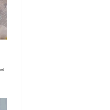
uet
r